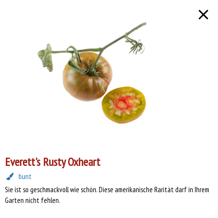
Lob tut gut!
Öffnungszeiten
01.04. bis 23.04.2026
Mittwoch, Freitag von 13 bis 17 Uhr,
Samstag 10 bis 17 Uhr
24.04. bis 30.05.2026
Täglich, auch sonn- & feiertags,
von 10 bis 17 Uhr
25.05. bis 24.10.2026
Täglich, außer sonn- & feiertags,
von 10 bis 17 Uhr
Everett's Rusty Oxheart
26.10. bis 23.12.2025
bunt
Mittwoch, Freitag 13 bis 17 Uhr,
Sie ist so geschmackvoll wie schön. Diese amerikanische Rarität darf in Ihrem
Samstag 10 bis 17 Uhr,
Garten nicht fehlen.
sonn- & feiertags geschlossen